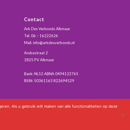
Contact
Ark Des Verbonds Alkmaar
Tel.
06 – 16222626
Mail. info@arkdesverbonds.nl
Arubastraat 2
1825 PV Alkmaar
Bank: NL52 ABNA 0494122765
RSIN: 50361163 822694529
ren. Als u gebruik wilt maken van alle functionaliteiten op deze