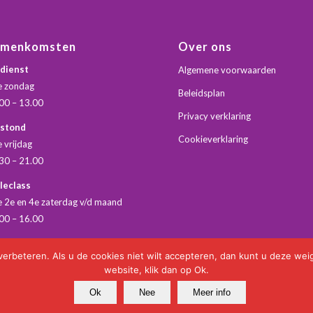
amenkomsten
Over ons
dienst
Algemene voorwaarden
e zondag
Beleidsplan
00 – 13.00
Privacy verklaring
dstond
Cookieverklaring
e vrijdag
30 – 21.00
leclass
e 2e en 4e zaterdag v/d maand
00 – 16.00
beteren. Als u de cookies niet wilt accepteren, dan kunt u deze weige
website, klik dan op Ok.
Ok
Nee
Meer info