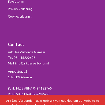
Beleidsplan
Privacy verklaring
Cookieverklaring
Contact
Ark Des Verbonds Alkmaar
Tel.
06 – 16222626
Mail. info@arkdesverbonds.nl
Arubastraat 2
1825 PV Alkmaar
Bank: NL52 ABNA 0494122765
RSIN: 50361163 822694529
Ark Des Verbonds maakt gebruik van cookies om de website te